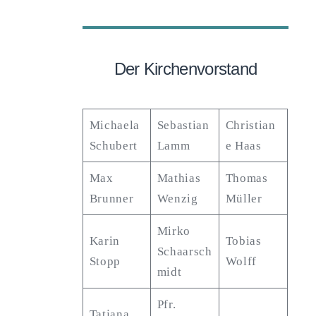
Search
for:
SEARCH
Der Kirchenvorstand
Michaela
Sebastian
Christian
Schubert
Lamm
e Haas
Max
Mathias
Thomas
Brunner
Wenzig
Müller
Mirko
Karin
Tobias
Schaarsch
Stopp
Wolff
midt
Pfr.
Tatjana