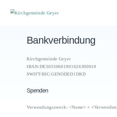
Skip
to
Kirchgemeinde Geyer
content
Bankverbindung
Kirchgemeinde Geyer
IBAN:DE30350601901626300010
SWIFT-BIC:GENODED1DKD
Spenden
Verwendungszweck: <Name> + <Verwendu