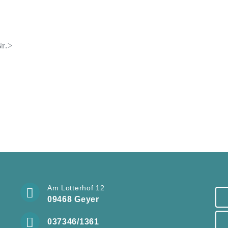
r.>
Am Lotterhof 12
09468 Geyer
037346/1361